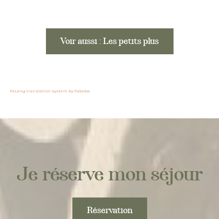
Voir aussi : Les petits plus
FaLang translation system by Faboba
Je réserve mon séjour
Réservation