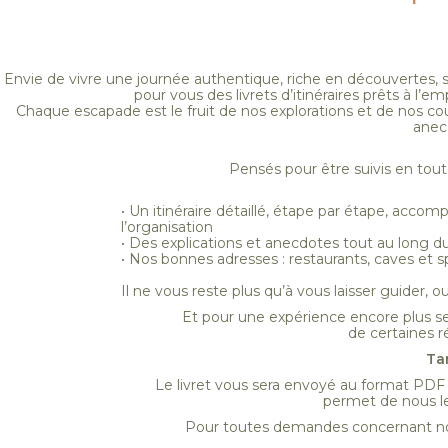
Envie de vivre une journée authentique, riche en découvertes,
pour vous des livrets d’itinéraires prêts à l
Chaque escapade est le fruit de nos explorations et de nos c
anec
Pensés pour être suivis en tou
• Un itinéraire détaillé, étape par étape, accom
l’organisation
• Des explications et anecdotes tout au long 
• Nos bonnes adresses : restaurants, caves e
Il ne vous reste plus qu’à vous laisser guider, ouv
Et pour une expérience encore plus 
de certaines r
Tar
Le livret vous sera envoyé au format PDF p
permet de nous le 
Pour toutes demandes concernant no