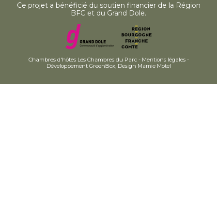
Ce projet a bénéficié du soutien financier de la Région
BFC et du Grand Dole.
Chambres d'hôtes Les Chambres du Parc -
Mentions légales
-
Développement GreenBox
,
Design Mamie Motel