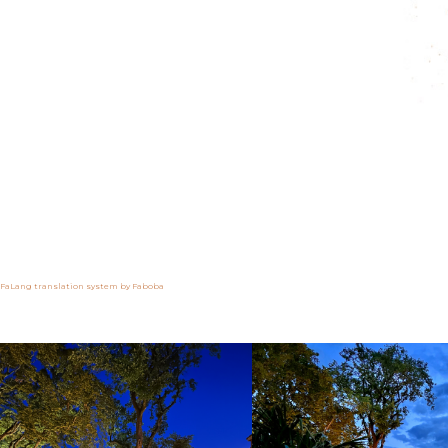
FaLang translation system by Faboba