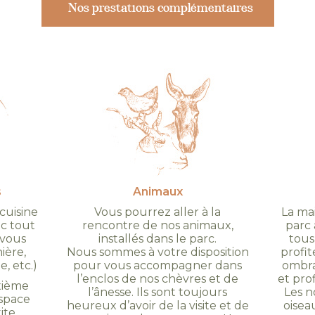
Nos prestations complémentaires
s
Animaux
cuisine
Vous pourrez aller à la
La ma
ec tout
rencontre de nos animaux,
parc 
 vous
installés dans le parc.
tous
ière,
Nous sommes à votre disposition
profi
e, etc.)
pour vous accompagner dans
ombra
l’enclos de nos chèvres et de
et pro
xième
l’ânesse. Ils sont toujours
Les n
espace
heureux d’avoir de la visite et de
oisea
ite