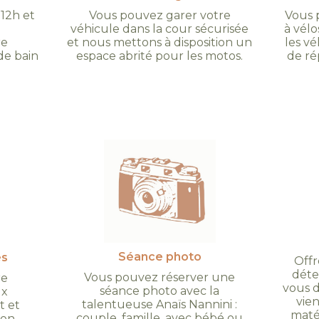
 12h et
Vous pouvez garer votre
Vous 
véhicule dans la cour sécurisée
à vélo
re
et nous mettons à disposition un
les vé
 de bain
espace abrité pour les motos.
de ré
Séance photo
es
Off
déte
Vous pouvez réserver une
re
vous d
séance photo avec la
ux
vien
talentueuse Anaïs Nannini :
t et
matér
couple, famille, avec bébé ou
on,