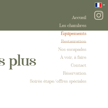
Accueil
Les chambres
Équipements
Restauration
s plus
Nos escapades
À voir, à faire
Contact
Réservation
Soirée étape/offres spéciales