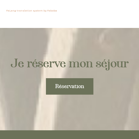
FaLang translation system by Faboba
Je réserve mon séjour
Réservation