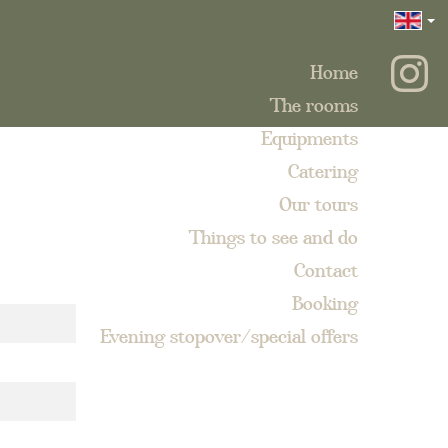
Home
The rooms
Equipments
Catering
Our tours
Things to see and do
Contact
Booking
Evening stopover/special offers