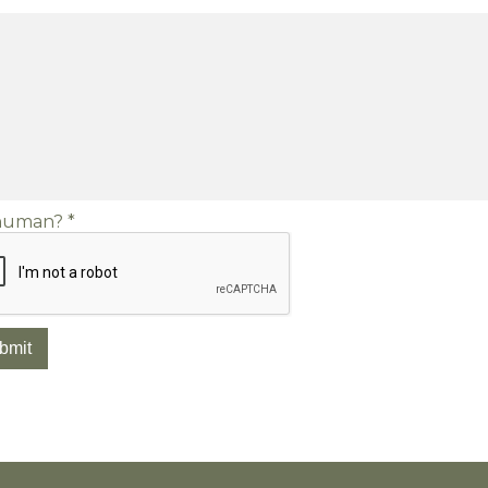
 human?
*
bmit