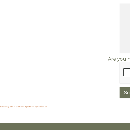
Are you
Su
FaLang translation system by Faboba