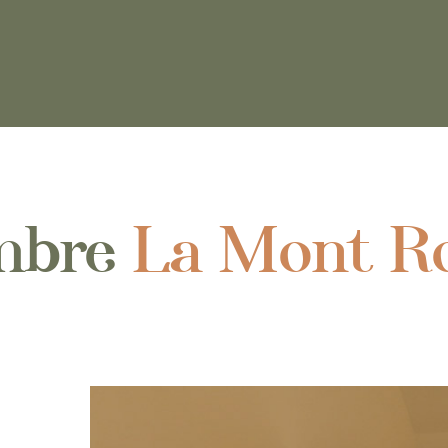
mbre
La Mont R