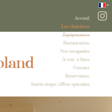
Accueil
Les chambres
Équipements
Restauration
oland
Nos escapades
À voir, à faire
Contact
Réservation
Soirée étape/offres spéciales