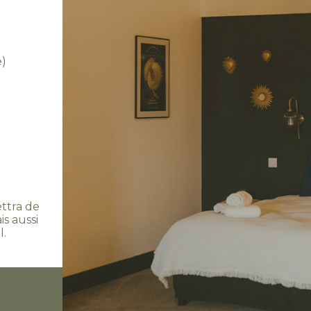
e)
ttra de
is aussi
l.