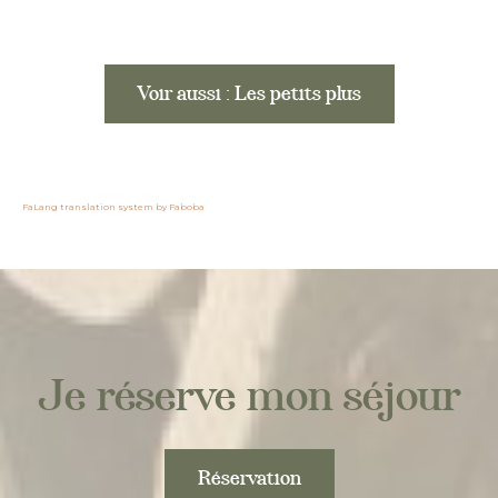
Voir aussi : Les petits plus
FaLang translation system by Faboba
Je réserve mon séjour
Réservation