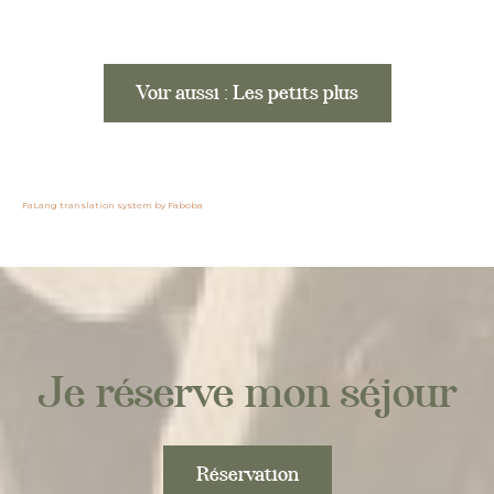
Voir aussi : Les petits plus
FaLang translation system by Faboba
Je réserve mon séjour
Réservation