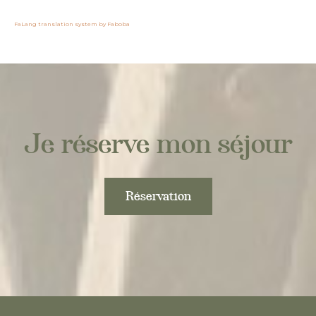
FaLang translation system by Faboba
Je réserve mon séjour
Réservation