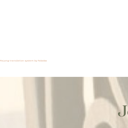
FaLang translation system by Faboba
J