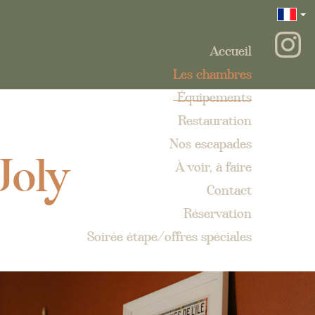
Accueil
Les chambres
Équipements
Restauration
Joly
Nos escapades
À voir, à faire
Contact
Réservation
Soirée étape/offres spéciales