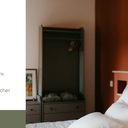
ns
ucher