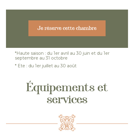
Je réserve cette chambre
*Haute saison : du 1er avril au 30 juin et du 1er
septembre au 31 octobre
* Ete : du 1er juillet au 30 août
Équipements et
services