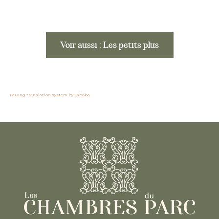
Voir aussi : Les petits plus
FaLang translation system by Faboba