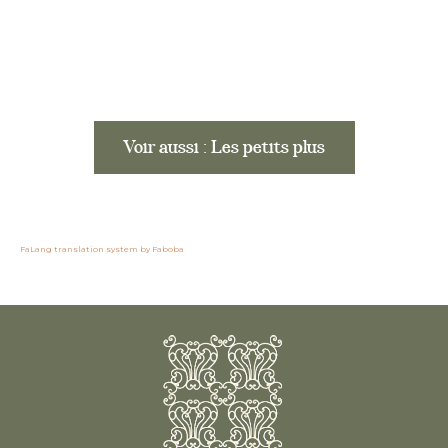
Voir aussi : Les petits plus
FaLang translation system by Faboba