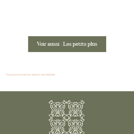
Voir aussi : Les petits plus
FaLang translation system by Faboba