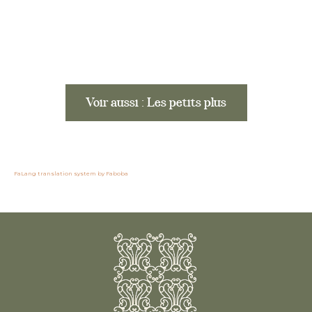
Voir aussi : Les petits plus
FaLang translation system by Faboba