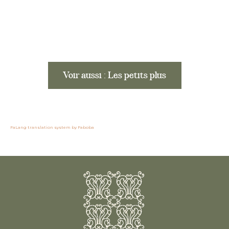
Voir aussi : Les petits plus
FaLang translation system by Faboba